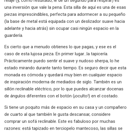
relaje (y, como resultado, le dé un segundo para respirar) es
una inversión que vale la pena. Esta silla de aquí es una de esas
piezas imprescindibles, perfecta para adormecer a su pequeño
(la base de metal está equipada con un deslizador suave hacia
adelante y hacia atrás) sin ocupar casi ningún espacio en la
guardería.
Es cierto que a menudo obtienes lo que pagas, y ese es el
caso de esta lujosa pieza. En primer lugar...la tapicería.
Prácticamente puedo sentir el suave y nudoso sherpa, lo he
estado mirando durante tanto tiempo. Es seguro decir que esta
monada es cómoda y quedará muy bien en cualquier espacio
de inspiración moderna de mediados de siglo. También es un
sillón reclinable eléctrico, por lo que puedes alcanzar docenas
de ángulos diferentes con el botón (¡oculto!) en el costado.
Si tiene un poquito más de espacio en su casa y un compañero
de cuarto al que también le gusta descansar, considere
comprar un sofá reclinable. Este es fabuloso por muchas
razones: está tapizado en terciopelo mantecoso, las sillas se