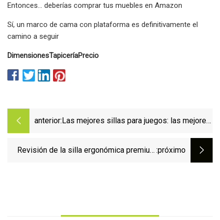
Entonces... deberías comprar tus muebles en Amazon
Sí, un marco de cama con plataforma es definitivamente el
camino a seguir
Dimensiones
Tapicería
Precio
anterior:
Las mejores sillas para juegos: las mejores
sillas ergonómicas para jugar
cómodamente
Revisión de la silla ergonómica premium
:próximo
FlexiSpot C7