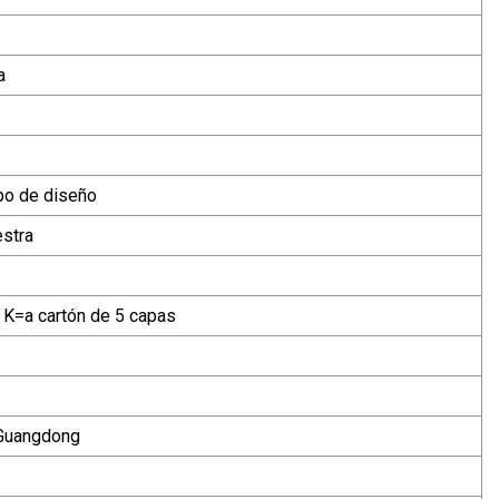
a
po de diseño
estra
 K=a cartón de 5 capas
 Guangdong