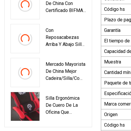
De China Con
Executive
Código hs
Certificado BIFMA
Silla Giratoria Para
Plazo de pa
Tareas De
Con
Garantía
Computadora
Reposacabezas
Escritorio
El tiempo de
Arriba Y Abajo Silla
Ergonómico /
De Jefe De Oficina
Capacidad d
Computadora /
Silla De
Sillas De Oficina
Muestra
Mercado Mayorista
Computadora Silla
Precio Para Malla /
De China Mejor
Ergonómica De
Cantidad mín
Giratoria / Muebles
Cadeira/Silla/Comp
Cuero Con
/ Visitante /
Paquete de t
Uter
Respaldo Alto
Ejecutivo
Racing/Gamer/Gam
Especificaci
Silla Ergonómica
E/Gaming Sillas
Marca comerc
De Cuero De La
Precio Para
Oficina Que
Ascensor/Reclinabl
Origen
Compite Con El
E/Giratorio/Oficina/
Código hs
Juego Del
Espalda