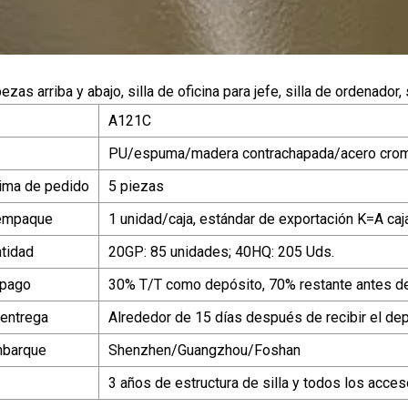
as arriba y abajo, silla de oficina para jefe, silla de ordenador
A121C
PU/espuma/madera contrachapada/acero cro
ima de pedido
5 piezas
 empaque
1 unidad/caja, estándar de exportación K=A caj
tidad
20GP: 85 unidades; 40HQ: 205 Uds.
 pago
30% T/T como depósito, 70% restante antes de
 entrega
Alrededor de 15 días después de recibir el de
mbarque
Shenzhen/Guangzhou/Foshan
3 años de estructura de silla y todos los acces