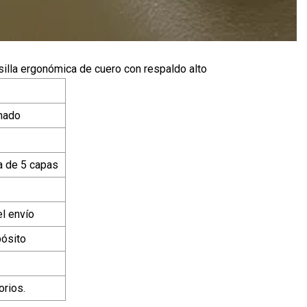
, silla ergonómica de cuero con respaldo alto
mado
a de 5 capas
l envío
pósito
orios.