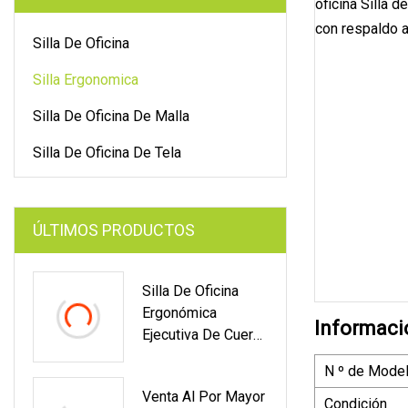
Silla De Oficina
Silla Ergonomica
Silla De Oficina De Malla
Silla De Oficina De Tela
ÚLTIMOS PRODUCTOS
Silla De Oficina
Ergonómica
Informaci
Ejecutiva De Cuero
Con Respaldo Alto
N º de Model
De Lujo Boss
Venta Al Por Mayor
Manager Computer
Condición