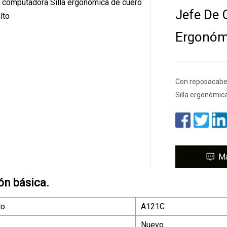
Jefe De 
Ergonómi
Con reposacabeza
Silla ergonómic
M
ón básica.
o.
A121C
Nuevo