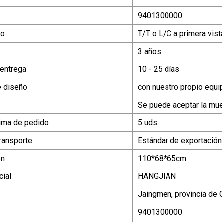
9401300000
go
T/T o L/C a primera vist
3 años
 entrega
10 - 25 días
e diseño
con nuestro propio equi
Se puede aceptar la mu
ima de pedido
5 uds.
ransporte
Estándar de exportación
ón
110*68*65cm
ial
HANGJIAN
Jaingmen, provincia de
9401300000