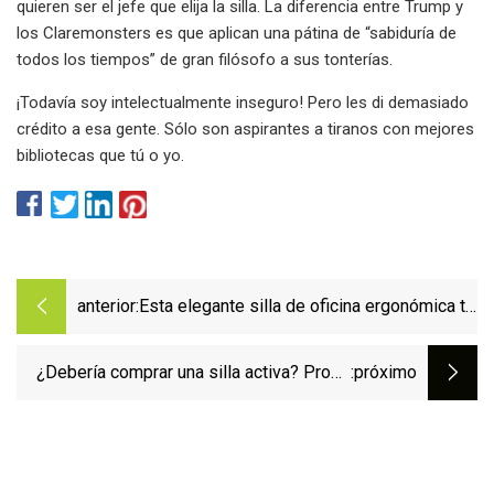
quieren ser el jefe que elija la silla. La diferencia entre Trump y
los Claremonsters es que aplican una pátina de “sabiduría de
todos los tiempos” de gran filósofo a sus tonterías.
¡Todavía soy intelectualmente inseguro! Pero les di demasiado
crédito a esa gente. Sólo son aspirantes a tiranos con mejores
bibliotecas que tú o yo.
anterior:
Esta elegante silla de oficina ergonómica te
hará parecer instantáneamente un director
ejecutivo de Fortune 500
¿Debería comprar una silla activa? Probé
:próximo
algunos y hablé con los expertos